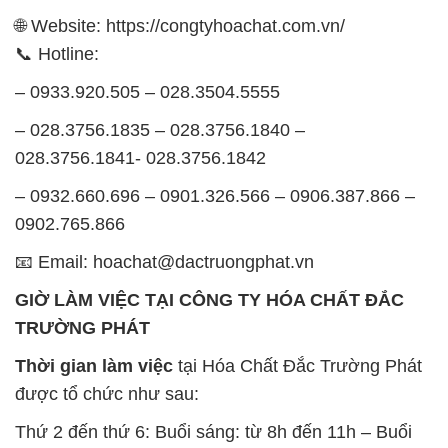
được tổ chức như sau:
Thứ 2 đến thứ 6: Buổi sáng: từ 8h đến 11h – Buổi
chiều: từ 12h30 đến 17h
Thứ 7: Buổi sáng: từ 8h đến 11h – Buổi chiều: từ
12h30 đến 16h
Chủ nhật: Nghỉ chủ nhật hàng tuần
Chúng tôi rất trân trọng thời gian và cam kết tuân
thủ giờ làm việc để đảm bảo sự hỗ trợ tốt nhất cho
khách hàng và đảm bảo hiệu suất công việc cao
nhất của nhân viên.
BẢN ĐỒ MAP TẠI CÔNG TY HÓA CHẤT ĐẮC
TRƯỜNG PHÁT
ĐỊA CHỈ: 1229C Quốc lộ 1A, Phường Bình Trị