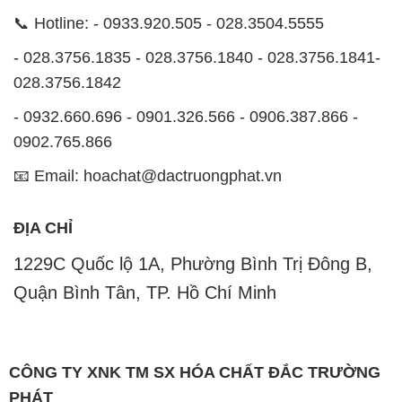
CÔNG TY XNK TM SX HÓA CHẤT ĐẮC TRƯỜNG
PHÁT
CÔNG TY XNK TM SX HÓA CHẤT ĐẮC TRƯỜNG
PHÁT
Website:
CONGTYHOACHAT.COM.VN
Công ty Hóa Chất Đắc Trường Phát là một đơn vị
chuyên kinh doanh và phân phối các loại hóa chất
công nghiệp đa dạng nhằm đáp ứng nhu cầu sử
dụng của khách hàng một cách tốt nhất.
Chúng tôi cam kết mang đến sự hài lòng và đáp ứng
nhu cầu của khách hàng với chất lượng sản phẩm
cao cấp cùng giá thành hợp lý. Chúng tôi luôn coi
trọng nguyên tắc kinh doanh không chỉ là sự mua