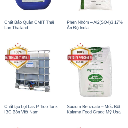
Chất tạo bọt Las P Tico Tank
Sodium Benzoate – Mốc Bột
IBC Bồn Việt Nam
Kalama Food Grade Mỹ Usa
Magie Clorua – MGCL2 Dạng
Phèn Nhôm – Al2(SO4)3 17%
Vảy Shreeji Magnesia Works
Trung Quốc China
Ấn Độ India