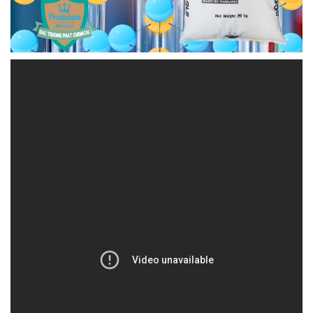
CONGTYHOACHAT.COM.VN | Công ty cung cấp /
thương mại hóa chất tại Thành phố Hồ Chí Minh
Công ty Hóa Chất Đắc Trường Phát tự hào là một
đơn vị hàng đầu trong lĩnh vực cung cấp hóa chất
và phụ gia thực phẩm tại thị trường Việt Nam. Với