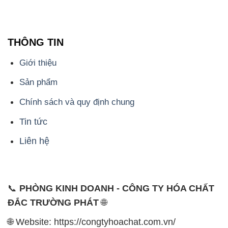
📞
PHÒNG KINH DOANH - CÔNG TY HÓA CHẤT
ĐẮC TRƯỜNG PHÁT
🌐
🌐 Website: https://congtyhoachat.com.vn/
📞 Hotline: - 0933.920.505 - 028.3504.5555
- 028.3756.1835 - 028.3756.1840 - 028.3756.1841-
028.3756.1842
- 0932.660.696 - 0901.326.566 - 0906.387.866 -
0902.765.866
📧 Email: hoachat@dactruongphat.vn
ĐỊA CHỈ
1229C Quốc lộ 1A, Phường Bình Trị Đông B,
Quận Bình Tân, TP. Hồ Chí Minh