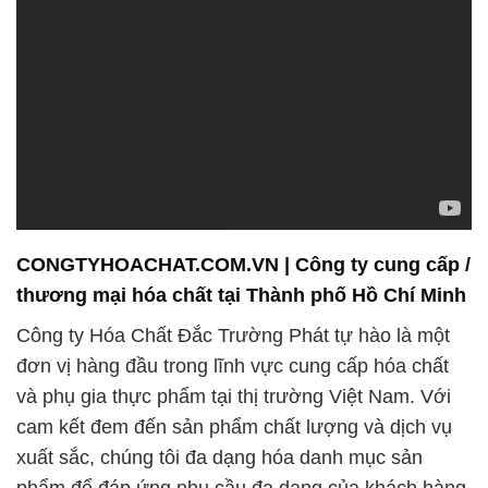
cam kết đem đến sản phẩm chất lượng và dịch vụ
xuất sắc, chúng tôi đa dạng hóa danh mục sản
phẩm để đáp ứng nhu cầu đa dạng của khách hàng.
Chúng tôi cung cấp một loạt các sản phẩm chất
lượng, bao gồm cả hóa chất tiêu dùng hàng ngày và
các sản phẩm chuyên dụng phục vụ cho nhiều
ngành công nghiệp khác nhau. Với sự nỗ lực không
ngừng, chúng tôi tối ưu hóa quy trình sản xuất và
cung cấp để giảm thiểu chi phí và mang lại sự tiết
kiệm cho quý khách hàng.
Cam kết với mục tiêu cung cấp giá cả cạnh tranh
nhất trên thị trường, chúng tôi không phân biệt vị trí
của khách hàng. Dịch vụ giao hàng nhanh chóng và
hiệu quả giúp đảm bảo rằng quý khách hàng không
phải chờ đợi lâu để nhận được sản phẩm.