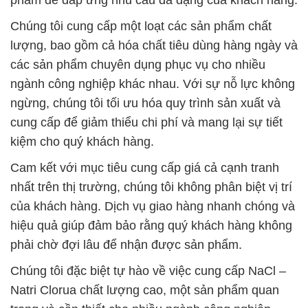
Chúng tôi đặc biệt tự hào về việc cung cấp NaCl –
Natri Clorua chất lượng cao, một sản phẩm quan
trọng và cần thiết cho nhiều ngành công nghiệp.
Đồng thời, cam kết của chúng tôi là cung cấp các
sản phẩm hóa chất an toàn và thân thiện với môi
trường, bao gồm hóa chất xử lý nước thải, hóa chất
xử lý nước cấp, và hóa chất khử trùng nước.
Tất cả các loại hóa chất nhập khẩu nước ngoài mà
chúng tôi cung cấp đều được chứng nhận và kiểm
định chất lượng trước khi đưa ra thị trường. Chúng
tôi hiểu rằng hóa chất đóng một vai trò quan trọng
trong quá trình sản xuất và kinh doanh của bạn, và
vì vậy, chúng tôi cam kết cung cấp những giải pháp
hóa chất tối ưu để giúp bạn đạt được mục tiêu kinh
doanh của mình.