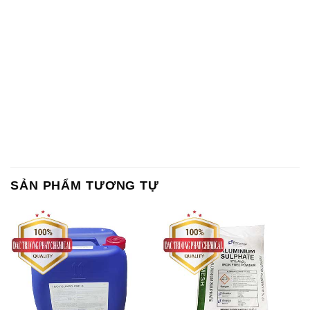
Chất Bảo Quản CMIT Thái
Phèn Nhôm – Al2(SO4)3 17%
Lan Thailand
Ấn Độ India