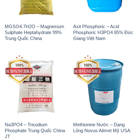
Na3PO4 – Trisodium
Methionine Nước – Dạng
Phosphate Trung Quốc China
Lỏng Novus Alimet Mỹ USA
JT
Natri Sunphit – NA2SO3 Thái
Polymer Cation – Accofloc C-
Lan
525H MT Aqua Polymer Nhật
Bản Japan