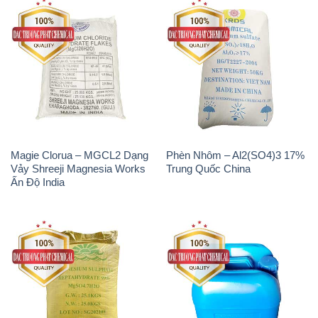
MGSO4.7H2O – Magnesium
Axit Phosphoric – Acid
Sulphate Heptahydrate 99%
Phosphoric H3PO4 85% Đức
Trung Quốc China
Giang Việt Nam