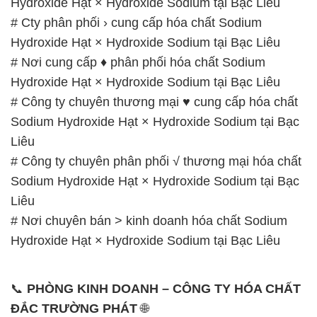
📞
PHÒNG KINH DOANH – CÔNG TY HÓA CHẤT
ĐẮC TRƯỜNG PHÁT
🌐
🌐 Website: https://congtyhoachat.com.vn/
📞 Hotline:
– 0933.920.505 – 028.3504.5555
– 028.3756.1835 – 028.3756.1840 –
028.3756.1841- 028.3756.1842
– 0932.660.696 – 0901.326.566 – 0906.387.866 –
0902.765.866
📧 Email: hoachat@dactruongphat.vn
GIỜ LÀM VIỆC TẠI CÔNG TY HÓA CHẤT ĐẮC
TRƯỜNG PHÁT
Thời gian làm việc
tại Hóa Chất Đắc Trường Phát