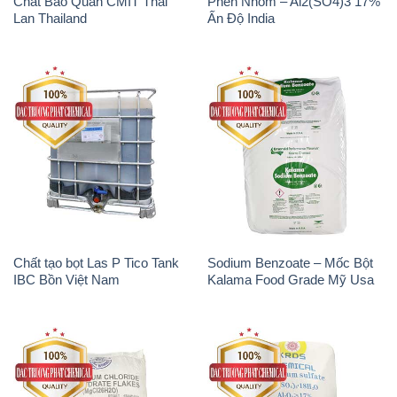
Chất Bảo Quản CMIT Thái
Phèn Nhôm – Al2(SO4)3 17%
Lan Thailand
Ấn Độ India
Chất tạo bọt Las P Tico Tank
Sodium Benzoate – Mốc Bột
IBC Bồn Việt Nam
Kalama Food Grade Mỹ Usa