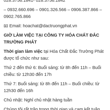
028.3756.1841- 028.3756.1842
– 0932.660.696 – 0901.326.566 – 0906.387.866 –
0902.765.866
📧 Email: hoachat@dactruongphat.vn
GIỜ LÀM VIỆC TẠI CÔNG TY HÓA CHẤT ĐẮC
TRƯỜNG PHÁT
Thời gian làm việc
tại Hóa Chất Đắc Trường Phát
được tổ chức như sau:
Thứ 2 đến thứ 6: Buổi sáng: từ 8h đến 11h – Buổi
chiều: từ 12h30 đến 17h
Thứ 7: Buổi sáng: từ 8h đến 11h – Buổi chiều: từ
12h30 đến 16h
Chủ nhật: Nghỉ chủ nhật hàng tuần
Chúng tôi rất trân trọng thời gian và cam kết tuân