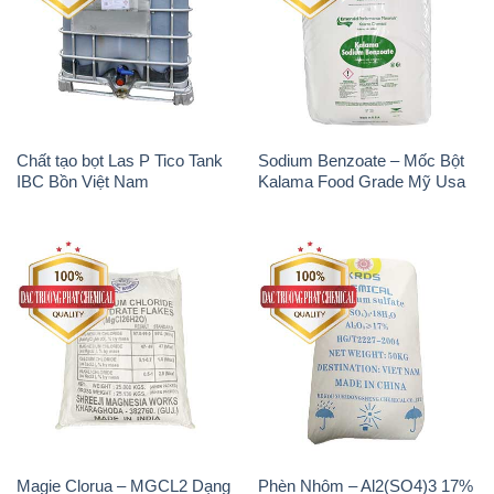
Chất tạo bọt Las P Tico Tank
Sodium Benzoate – Mốc Bột
IBC Bồn Việt Nam
Kalama Food Grade Mỹ Usa
Magie Clorua – MGCL2 Dạng
Phèn Nhôm – Al2(SO4)3 17%
Vảy Shreeji Magnesia Works
Trung Quốc China
Ấn Độ India