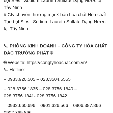
📞
PHÒNG KINH DOANH – CÔNG TY HÓA CHẤT
ĐẮC TRƯỜNG PHÁT
🌐
🌐 Website: https://congtyhoachat.com.vn/
📞 Hotline:
– 0933.920.505 – 028.3504.5555
– 028.3756.1835 – 028.3756.1840 –
028.3756.1841- 028.3756.1842
– 0932.660.696 – 0901.326.566 – 0906.387.866 –
0902.765.866
📧 Email: hoachat@dactruongphat.vn
GIỜ LÀM VIỆC TẠI CÔNG TY HÓA CHẤT ĐẮC
TRƯỜNG PHÁT