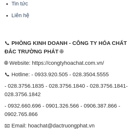
📞
PHÒNG KINH DOANH - CÔNG TY HÓA CHẤT
ĐẮC TRƯỜNG PHÁT
🌐
🌐 Website: https://congtyhoachat.com.vn/
📞 Hotline: - 0933.920.505 - 028.3504.5555
- 028.3756.1835 - 028.3756.1840 - 028.3756.1841-
028.3756.1842
- 0932.660.696 - 0901.326.566 - 0906.387.866 -
0902.765.866
📧 Email: hoachat@dactruongphat.vn
ĐỊA CHỈ
1229C Quốc lộ 1A, Phường Bình Trị Đông B,
Quận Bình Tân, TP. Hồ Chí Minh