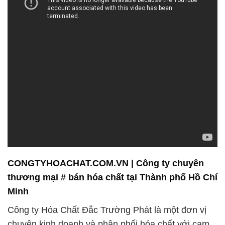
CONGTYHOACHAT.COM.VN | Công ty chuyên
thương mại # bán hóa chất tại Thành phố Hồ Chí
Minh
Công ty Hóa Chất Đắc Trường Phát là một đơn vị
chuyên kinh doanh và phân phối hóa chất với cam
kết mang đến giải pháp toàn diện và chất lượng cho
các khách hàng. Chúng tôi không chỉ là một đối tác
bán hàng mà còn là người đồng hành đáng tin cậy
của bạn trong mọi nhu cầu về hóa chất.