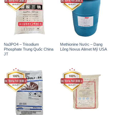
Na3PO4 – Trisodium
Methionine Nước – Dạng
Phosphate Trung Quốc China
Lỏng Novus Alimet Mỹ USA
JT
Natri Sunphit – NA2SO3 Thái
Polymer Cation – Accofloc C-
Lan
525H MT Aqua Polymer Nhật
Bản Japan