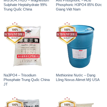
MGSO4.7H2O – Magnesium
Axit Phosphoric – Acid
Sulphate Heptahydrate 99%
Phosphoric H3PO4 85% Đức
Trung Quốc China
Giang Việt Nam
Na3PO4 – Trisodium
Methionine Nước – Dạng
Phosphate Trung Quốc China
Lỏng Novus Alimet Mỹ USA
JT