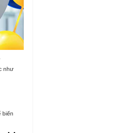
.
c như
 biến