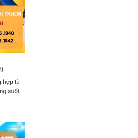
c
i.
g hợp từ
ong suốt