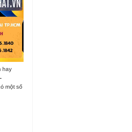
n hay
–
có một số