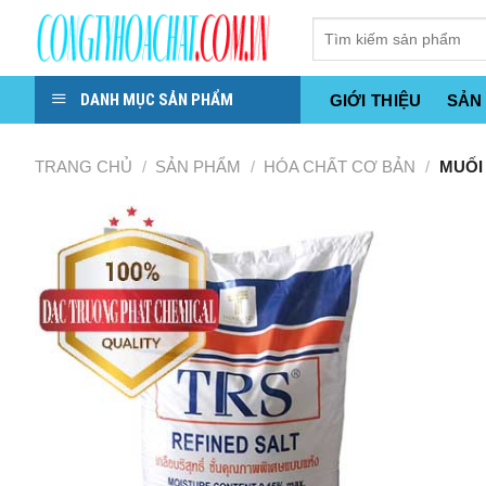
Skip
to
content
DANH MỤC SẢN PHẨM
GIỚI THIỆU
SẢN
TRANG CHỦ
/
SẢN PHẨM
/
HÓA CHẤT CƠ BẢN
/
MUỐI 