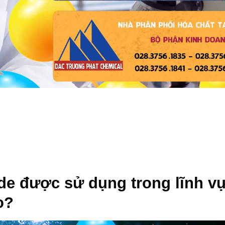
de
được sử dụng trong lĩnh v
o?