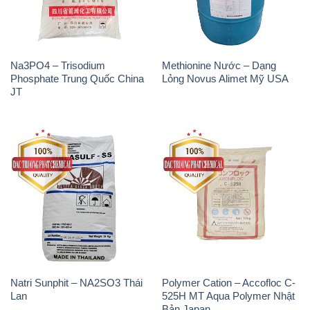
Na3PO4 – Trisodium
Methionine Nước – Dạng
Phosphate Trung Quốc China
Lỏng Novus Alimet Mỹ USA
JT
Natri Sunphit – NA2SO3 Thái
Polymer Cation – Accofloc C-
Lan
525H MT Aqua Polymer Nhật
Bản Japan