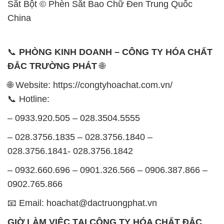
Sắt Bột © Phèn Sắt Bao Chữ Đen Trung Quốc
China
📞
PHÒNG KINH DOANH – CÔNG TY HÓA CHẤT
ĐẮC TRƯỜNG PHÁT
🌐
🌐 Website: https://congtyhoachat.com.vn/
📞 Hotline:
– 0933.920.505 – 028.3504.5555
– 028.3756.1835 – 028.3756.1840 –
028.3756.1841- 028.3756.1842
– 0932.660.696 – 0901.326.566 – 0906.387.866 –
0902.765.866
📧 Email: hoachat@dactruongphat.vn
GIỜ LÀM VIỆC TẠI CÔNG TY HÓA CHẤT ĐẮC