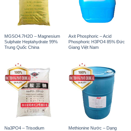
MGSO4.7H2O – Magnesium
Axit Phosphoric – Acid
Sulphate Heptahydrate 99%
Phosphoric H3PO4 85% Đức
Trung Quốc China
Giang Việt Nam
Na3PO4 – Trisodium
Methionine Nước – Dạng