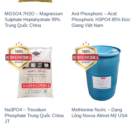
MGSO4.7H2O – Magnesium
Axit Phosphoric – Acid
Sulphate Heptahydrate 99%
Phosphoric H3PO4 85% Đức
Trung Quốc China
Giang Việt Nam
Na3PO4 – Trisodium
Methionine Nước – Dạng
Phosphate Trung Quốc China
Lỏng Novus Alimet Mỹ USA
JT