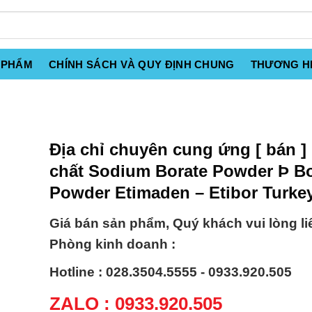
 PHẨM
CHÍNH SÁCH VÀ QUY ĐỊNH CHUNG
THƯƠNG H
Địa chỉ chuyên cung ứng [ bán ]
chất Sodium Borate Powder Þ B
Powder Etimaden – Etibor Turke
Giá bán sản phẩm, Quý khách vui lòng li
Phòng kinh doanh :
Hotline : 028.3504.5555 - 0933.920.505
ZALO : 0933.920.505