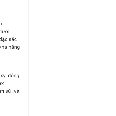
i
 dưới
 đặc sắc
 khả năng
oxy, đóng
ax
m sứ, và