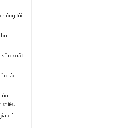
chúng tôi
cho
y sản xuất
iểu tác
 còn
thiết.
gia có