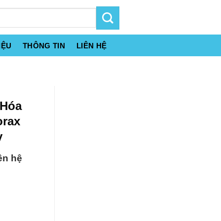
IỆU
THÔNG TIN
LIÊN HỆ
 Hóa
orax
y
ên hệ