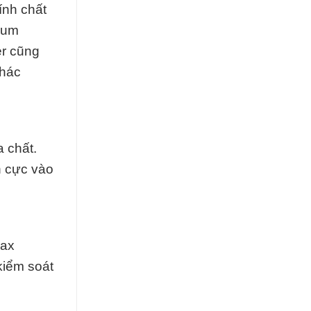
ính chất
dium
er cũng
khác
 chất.
h cực vào
rax
kiểm soát