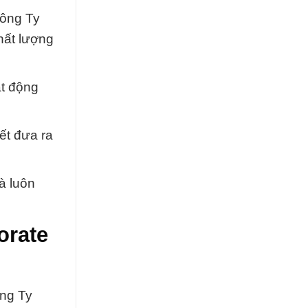
Công Ty
hất lượng
ạt động
ết đưa ra
à luôn
orate
ng Ty