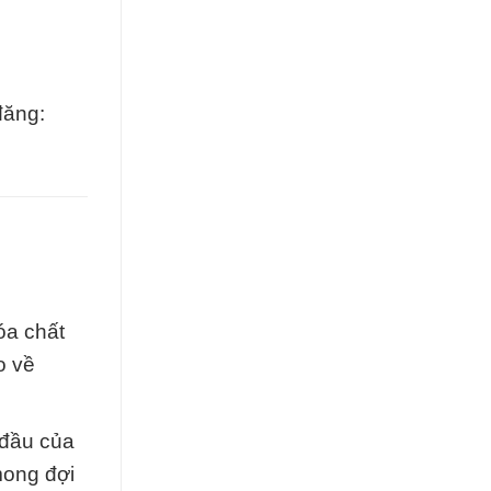
đăng:
óa chất
o về
 đầu của
mong đợi