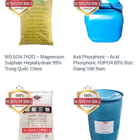
MGSO4.7H2O – Magnesium
Axit Phosphoric – Acid
Sulphate Heptahydrate 99%
Phosphoric H3PO4 85% Đức
Trung Quốc China
Giang Việt Nam
Na3PO4 – Trisodium
Methionine Nước – Dạng
Phosphate Trung Quốc China
Lỏng Novus Alimet Mỹ USA
JT