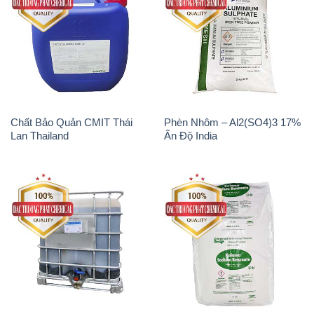
Chất Bảo Quản CMIT Thái
Phèn Nhôm – Al2(SO4)3 17%
Lan Thailand
Ấn Độ India
Chất tạo bọt Las P Tico Tank
Sodium Benzoate – Mốc Bột
IBC Bồn Việt Nam
Kalama Food Grade Mỹ Usa