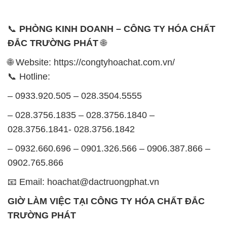
🌐 Website: https://congtyhoachat.com.vn/
📞 Hotline:
– 0933.920.505 – 028.3504.5555
– 028.3756.1835 – 028.3756.1840 –
028.3756.1841- 028.3756.1842
– 0932.660.696 – 0901.326.566 – 0906.387.866 –
0902.765.866
📧 Email: hoachat@dactruongphat.vn
GIỜ LÀM VIỆC TẠI CÔNG TY HÓA CHẤT ĐẮC
TRƯỜNG PHÁT
Thời gian làm việc
tại Hóa Chất Đắc Trường Phát
được tổ chức như sau:
Thứ 2 đến thứ 6: Buổi sáng: từ 8h đến 11h – Buổi
chiều: từ 12h30 đến 17h