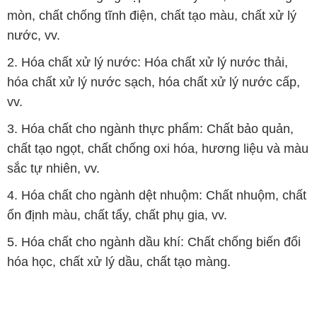
vv.
3. Hóa chất cho ngành thực phẩm: Chất bảo quản,
chất tạo ngọt, chất chống oxi hóa, hương liệu và màu
sắc tự nhiên, vv.
4. Hóa chất cho ngành dệt nhuộm: Chất nhuộm, chất
ổn định màu, chất tẩy, chất phụ gia, vv.
5. Hóa chất cho ngành dầu khí: Chất chống biến đổi
hóa học, chất xử lý dầu, chất tạo màng.
Bản quyền © 2016 congtyhoachat.com.vn
CÔNG TY XNK TM SX HÓA CHẤT ĐẮC TRƯỜNG PHÁT
Giấy chứng nhận Đăng ký Kinh doanh số 0304188681 do Sở Kế
hoạch và Đầu tư Thành phố Hồ Chí Minh cấp ngày 19-01-2017