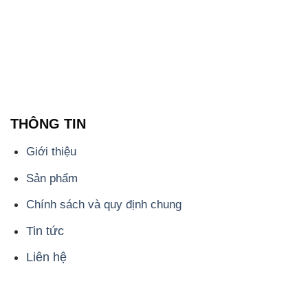
THÔNG TIN
Giới thiệu
Sản phẩm
Chính sách và quy định chung
Tin tức
Liên hệ
📞
PHÒNG KINH DOANH - CÔNG TY HÓA CHẤT
ĐẮC TRƯỜNG PHÁT
🌐
🌐 Website: https://congtyhoachat.com.vn/