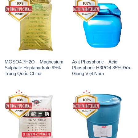
MGSO4.7H2O – Magnesium
Axit Phosphoric – Acid
Sulphate Heptahydrate 99%
Phosphoric H3PO4 85% Đức
Trung Quốc China
Giang Việt Nam