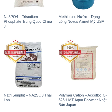
Na3PO4 – Trisodium
Methionine Nước – Dạng
Phosphate Trung Quốc China
Lỏng Novus Alimet Mỹ USA
JT
Natri Sunphit – NA2SO3 Thái
Polymer Cation – Accofloc C-
Lan
525H MT Aqua Polymer Nhật
Bản Japan