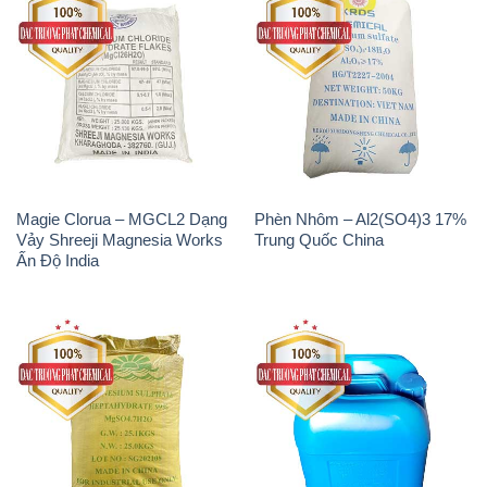
Magie Clorua – MGCL2 Dạng
Phèn Nhôm – Al2(SO4)3 17%
Vảy Shreeji Magnesia Works
Trung Quốc China
Ấn Độ India
MGSO4.7H2O – Magnesium
Axit Phosphoric – Acid
Sulphate Heptahydrate 99%
Phosphoric H3PO4 85% Đức
Trung Quốc China
Giang Việt Nam