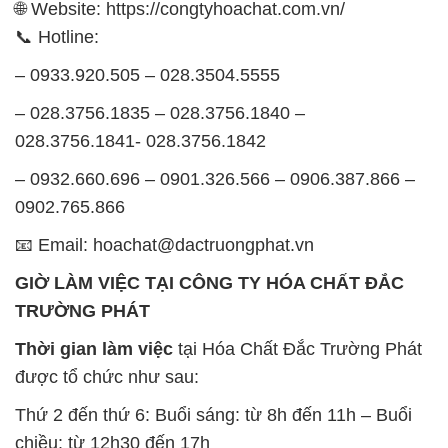
028.3756.1841- 028.3756.1842
– 0932.660.696 – 0901.326.566 – 0906.387.866 –
0902.765.866
📧 Email: hoachat@dactruongphat.vn
GIỜ LÀM VIỆC TẠI CÔNG TY HÓA CHẤT ĐẮC
TRƯỜNG PHÁT
Thời gian làm việc
tại Hóa Chất Đắc Trường Phát
được tổ chức như sau:
Thứ 2 đến thứ 6: Buổi sáng: từ 8h đến 11h – Buổi
chiều: từ 12h30 đến 17h
Thứ 7: Buổi sáng: từ 8h đến 11h – Buổi chiều: từ
12h30 đến 16h
Chủ nhật: Nghỉ chủ nhật hàng tuần