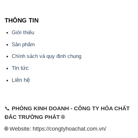
Sản phẩm
Chính sách và quy định chung
Tin tức
Liên hệ
📞
PHÒNG KINH DOANH - CÔNG TY HÓA CHẤT
ĐẮC TRƯỜNG PHÁT
🌐
🌐 Website: https://congtyhoachat.com.vn/
📞 Hotline: - 0933.920.505 - 028.3504.5555
- 028.3756.1835 - 028.3756.1840 - 028.3756.1841-
028.3756.1842
- 0932.660.696 - 0901.326.566 - 0906.387.866 -