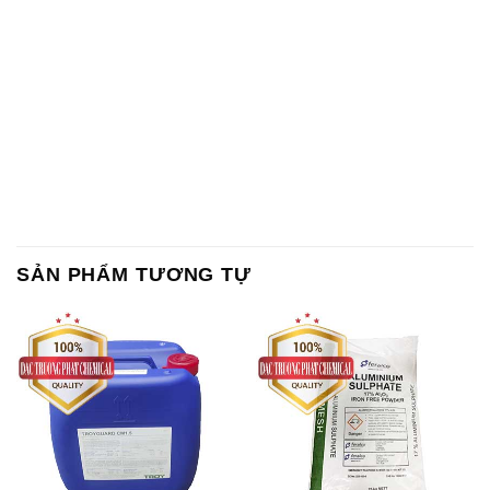
SẢN PHẨM TƯƠNG TỰ
Chất Bảo Quản CMIT Thái
Phèn Nhôm – Al2(SO4)3 17%
Lan Thailand
Ấn Độ India