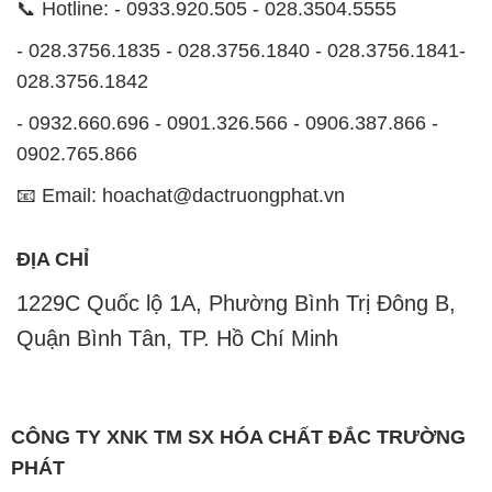
0902.765.866
📧 Email: hoachat@dactruongphat.vn
ĐỊA CHỈ
1229C Quốc lộ 1A, Phường Bình Trị Đông B,
Quận Bình Tân, TP. Hồ Chí Minh
CÔNG TY XNK TM SX HÓA CHẤT ĐẮC TRƯỜNG
PHÁT
CÔNG TY XNK TM SX HÓA CHẤT ĐẮC TRƯỜNG
PHÁT
Website:
CONGTYHOACHAT.COM.VN
Công ty Hóa Chất Đắc Trường Phát là một đơn vị