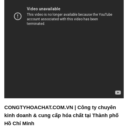
CONGTYHOACHAT.COM.VN | Công ty chuyên
kinh doanh & cung cấp hóa chất tại Thành phố
Hồ Chí Minh
Công Ty Hóa Chất Đắc Trường Phát – Sứ Mệnh Vì
Sự Phát Triển Bền Vững
Chúng tôi hiểu rằng hóa chất là một phần quan
trọng trong quá trình sản xuất và hoạt động công