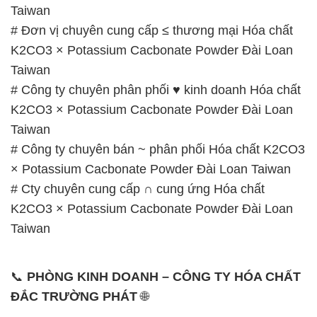
# Công ty chuyên phân phối ♥ kinh doanh Hóa chất
K2CO3 × Potassium Cacbonate Powder Đài Loan
Taiwan
# Công ty chuyên bán ~ phân phối Hóa chất K2CO3
× Potassium Cacbonate Powder Đài Loan Taiwan
# Cty chuyên cung cấp ∩ cung ứng Hóa chất
K2CO3 × Potassium Cacbonate Powder Đài Loan
Taiwan
📞
PHÒNG KINH DOANH – CÔNG TY HÓA CHẤT
ĐẮC TRƯỜNG PHÁT
🌐
🌐 Website: https://congtyhoachat.com.vn/
📞 Hotline:
– 0933.920.505 – 028.3504.5555
– 028.3756.1835 – 028.3756.1840 –