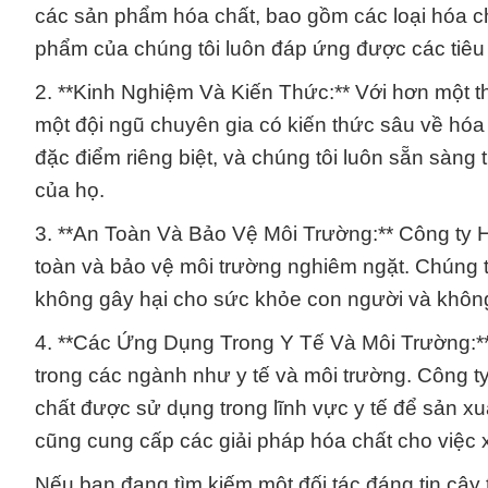
các sản phẩm hóa chất, bao gồm các loại hóa ch
phẩm của chúng tôi luôn đáp ứng được các tiêu
2. **Kinh Nghiệm Và Kiến Thức:** Với hơn một t
một đội ngũ chuyên gia có kiến thức sâu về hóa
đặc điểm riêng biệt, và chúng tôi luôn sẵn sàng 
của họ.
3. **An Toàn Và Bảo Vệ Môi Trường:** Công ty H
toàn và bảo vệ môi trường nghiêm ngặt. Chúng 
không gây hại cho sức khỏe con người và không
4. **Các Ứng Dụng Trong Y Tế Và Môi Trường:** 
trong các ngành như y tế và môi trường. Công 
chất được sử dụng trong lĩnh vực y tế để sản x
cũng cung cấp các giải pháp hóa chất cho việc x
Nếu bạn đang tìm kiếm một đối tác đáng tin cậy t