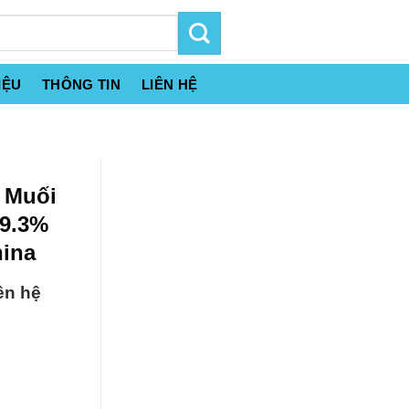
IỆU
THÔNG TIN
LIÊN HỆ
 Muối
99.3%
ina
ên hệ