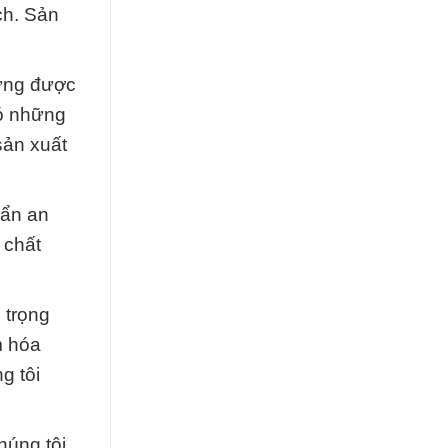
ch. Sản
dựng được
có những
sản xuất
uẩn an
 chất
 trọng
m hóa
g tôi
húng tôi.