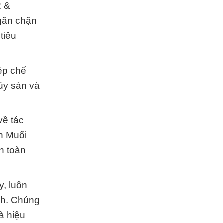
2 &
ngăn chặn
tiêu
ệp chế
hủy sản và
về tác
ển Muối
n toàn
y, luôn
nh. Chúng
à hiệu