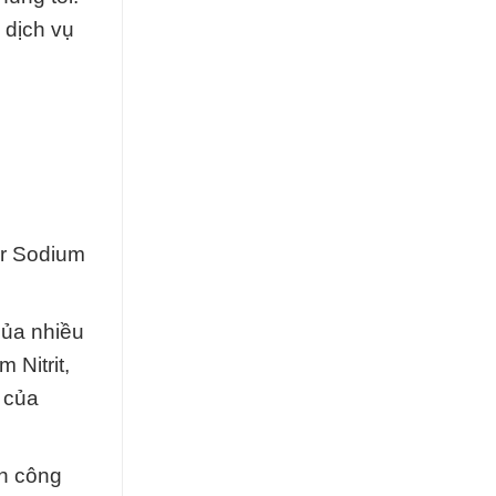
 dịch vụ
er Sodium
của nhiều
Nitrit,
g của
h công