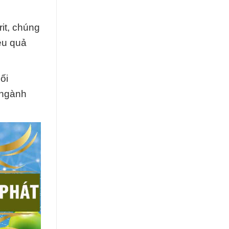
it, chúng
ệu quả
ối
 ngành