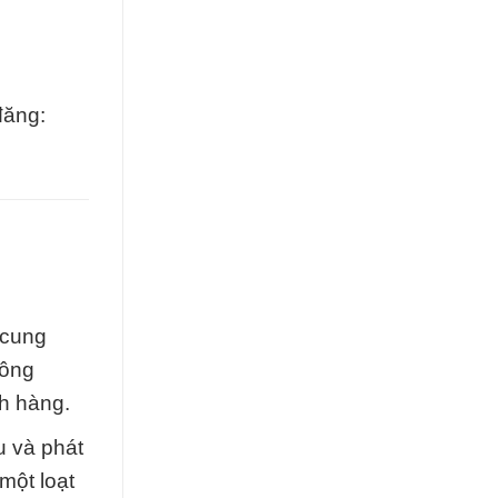
đăng:
 cung
công
ch hàng.
u và phát
một loạt