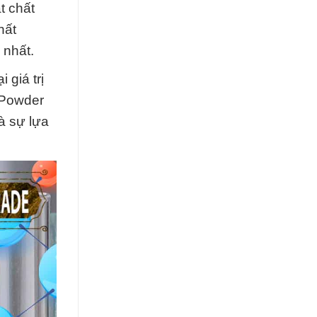
t chất
hất
 nhất.
 giá trị
 Powder
à sự lựa