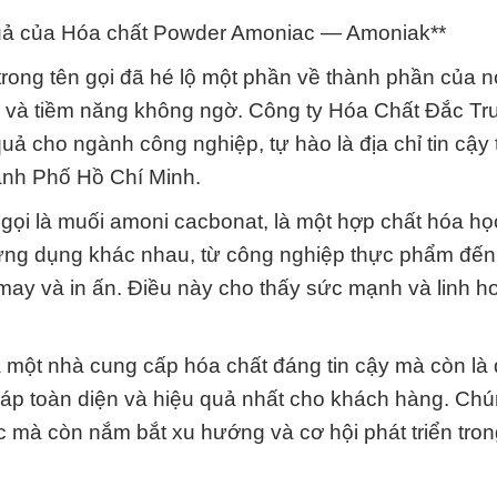
quả của Hóa chất Powder Amoniac — Amoniak**
ong tên gọi đã hé lộ một phần về thành phần của 
ng và tiềm năng không ngờ. Công ty Hóa Chất Đắc T
uả cho ngành công nghiệp, tự hào là địa chỉ tin cậy 
hành Phố Hồ Chí Minh.
ọi là muối amoni cacbonat, là một hợp chất hóa họ
ng dụng khác nhau, từ công nghiệp thực phẩm đến
may và in ấn. Điều này cho thấy sức mạnh và linh h
một nhà cung cấp hóa chất đáng tin cậy mà còn là đ
háp toàn diện và hiệu quả nhất cho khách hàng. Chú
 mà còn nắm bắt xu hướng và cơ hội phát triển tro