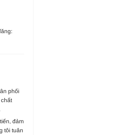
đăng:
ân phối
 chất
.
tiến, đảm
 tôi tuân