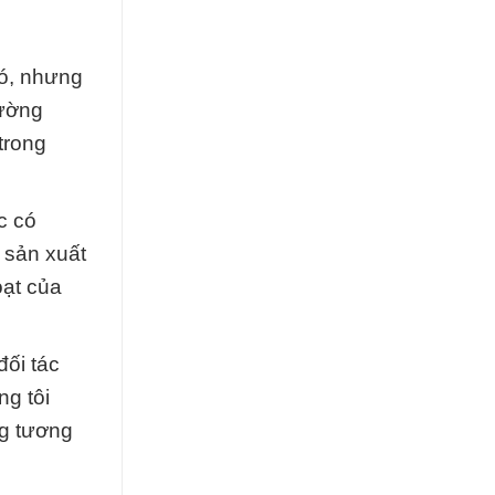
nó, nhưng
rường
trong
c có
 sản xuất
oạt của
ối tác
ng tôi
ng tương