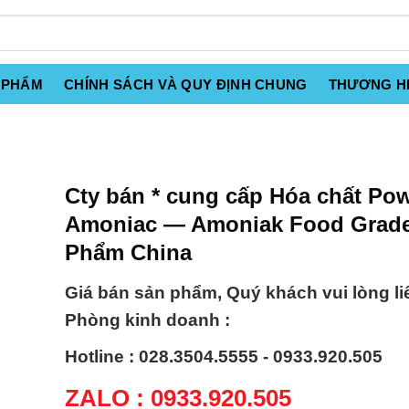
 PHẨM
CHÍNH SÁCH VÀ QUY ĐỊNH CHUNG
THƯƠNG H
Cty bán * cung cấp Hóa chất Po
Amoniac — Amoniak Food Grad
Phẩm China
Giá bán sản phẩm, Quý khách vui lòng li
Phòng kinh doanh :
Hotline : 028.3504.5555 - 0933.920.505
ZALO : 0933.920.505