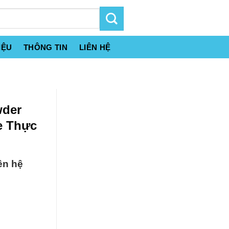
IỆU
THÔNG TIN
LIÊN HỆ
wder
e Thực
ên hệ