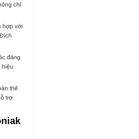
hông chỉ
ù hợp với
 Đích
tác đáng
 hiệu
oàn thế
ỗ trợ
niak