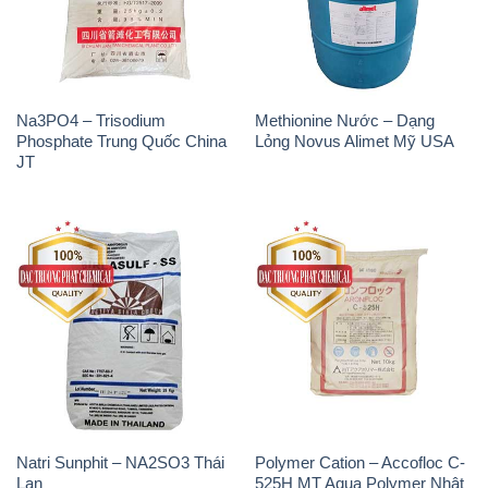
Na3PO4 – Trisodium
Methionine Nước – Dạng
Phosphate Trung Quốc China
Lỏng Novus Alimet Mỹ USA
JT
Natri Sunphit – NA2SO3 Thái
Polymer Cation – Accofloc C-
Lan
525H MT Aqua Polymer Nhật