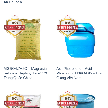
Ấn Độ India
MGSO4.7H2O – Magnesium
Axit Phosphoric – Acid
Sulphate Heptahydrate 99%
Phosphoric H3PO4 85% Đức
Trung Quốc China
Giang Việt Nam