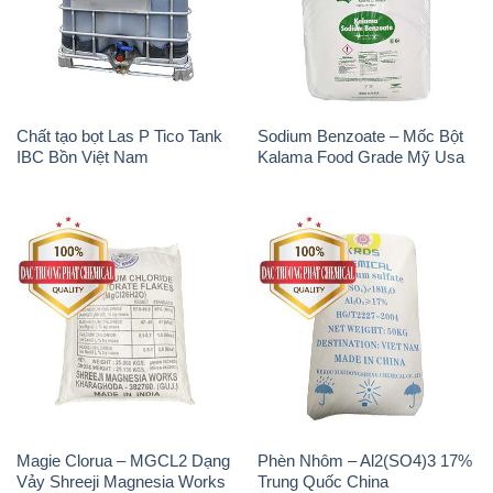
Chất tạo bọt Las P Tico Tank
Sodium Benzoate – Mốc Bột
IBC Bồn Việt Nam
Kalama Food Grade Mỹ Usa
Magie Clorua – MGCL2 Dạng
Phèn Nhôm – Al2(SO4)3 17%
Vảy Shreeji Magnesia Works
Trung Quốc China