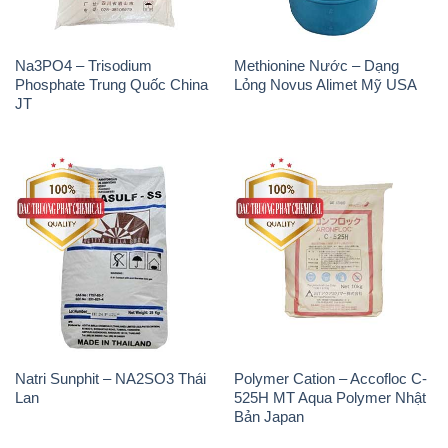
Na3PO4 – Trisodium
Methionine Nước – Dạng
Phosphate Trung Quốc China
Lỏng Novus Alimet Mỹ USA
JT
Natri Sunphit – NA2SO3 Thái
Polymer Cation – Accofloc C-
Lan
525H MT Aqua Polymer Nhật
Bản Japan