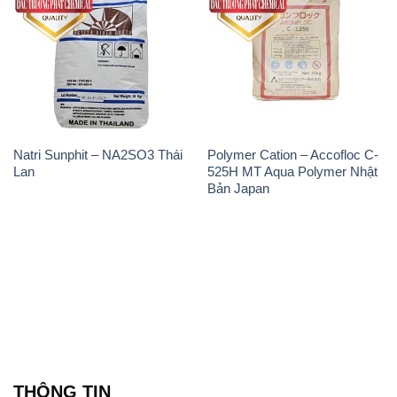
Natri Sunphit – NA2SO3 Thái
Polymer Cation – Accofloc C-
Lan
525H MT Aqua Polymer Nhật
Bản Japan
THÔNG TIN
Giới thiệu
Sản phẩm
Chính sách và quy định chung