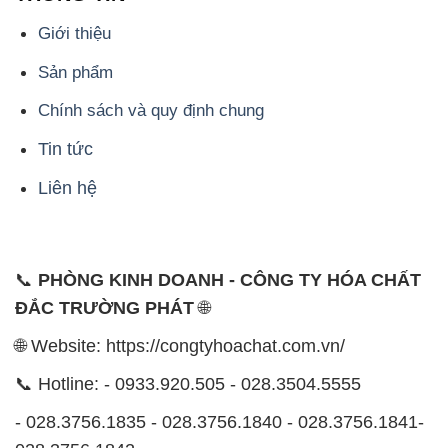
Tin tức
Liên hệ
📞
PHÒNG KINH DOANH - CÔNG TY HÓA CHẤT
ĐẮC TRƯỜNG PHÁT
🌐
🌐 Website: https://congtyhoachat.com.vn/
📞 Hotline: - 0933.920.505 - 028.3504.5555
- 028.3756.1835 - 028.3756.1840 - 028.3756.1841-
028.3756.1842
- 0932.660.696 - 0901.326.566 - 0906.387.866 -
0902.765.866
📧 Email: hoachat@dactruongphat.vn