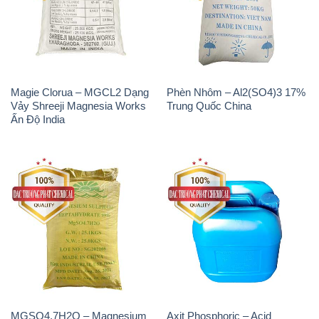
Magie Clorua – MGCL2 Dạng
Phèn Nhôm – Al2(SO4)3 17%
Vảy Shreeji Magnesia Works
Trung Quốc China
Ấn Độ India
MGSO4.7H2O – Magnesium
Axit Phosphoric – Acid
Sulphate Heptahydrate 99%
Phosphoric H3PO4 85% Đức
Trung Quốc China
Giang Việt Nam