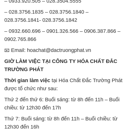
0902.765.866
📧 Email: hoachat@dactruongphat.vn
GIỜ LÀM VIỆC TẠI CÔNG TY HÓA CHẤT ĐẮC
TRƯỜNG PHÁT
Thời gian làm việc
tại Hóa Chất Đắc Trường Phát
được tổ chức như sau:
Thứ 2 đến thứ 6: Buổi sáng: từ 8h đến 11h – Buổi
chiều: từ 12h30 đến 17h
Thứ 7: Buổi sáng: từ 8h đến 11h – Buổi chiều: từ
12h30 đến 16h
Chủ nhật: Nghỉ chủ nhật hàng tuần
Chúng tôi rất trân trọng thời gian và cam kết tuân
thủ giờ làm việc để đảm bảo sự hỗ trợ tốt nhất cho
khách hàng và đảm bảo hiệu suất công việc cao