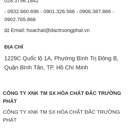
ĐỊA CHỈ
1229C Quốc lộ 1A, Phường Bình Trị Đông B,
Quận Bình Tân, TP. Hồ Chí Minh
CÔNG TY XNK TM SX HÓA CHẤT ĐẮC TRƯỜNG
PHÁT
CÔNG TY XNK TM SX HÓA CHẤT ĐẮC TRƯỜNG
PHÁT
Website:
CONGTYHOACHAT.COM.VN
Công ty Hóa Chất Đắc Trường Phát là một đơn vị
chuyên kinh doanh và phân phối các loại hóa chất
công nghiệp đa dạng nhằm đáp ứng nhu cầu sử