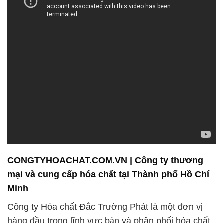
CONGTYHOACHAT.COM.VN | Công ty thương
mại và cung cấp hóa chất tại Thành phố Hồ Chí
Minh
Công ty Hóa chất Đắc Trường Phát là một đơn vị
hàng đầu trong lĩnh vực bán và phân phối hóa chất
tại Việt Nam, với hơn năm kinh nghiệm trong ngành
công nghiệp này. Chúng tôi tự hào cam kết mang
đến cho khách hàng những sản phẩm chất lượng
và dịch vụ hoàn hảo.