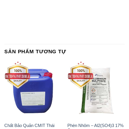
SẢN PHẨM TƯƠNG TỰ
Chất Bảo Quản CMIT Thái
Phèn Nhôm – Al2(SO4)3 17%
Lan Thailand
Ấn Độ India