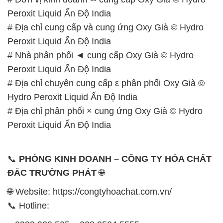
Peroxit Liquid Ấn Độ India
# Địa chỉ chuyên cung cấp ε phân phối Oxy Già ©
Hydro Peroxit Liquid Ấn Độ India
# Địa chỉ phân phối × cung ứng Oxy Già © Hydro
Peroxit Liquid Ấn Độ India
📞
PHÒNG KINH DOANH – CÔNG TY HÓA CHẤT
ĐẮC TRƯỜNG PHÁT
🌐
🌐 Website: https://congtyhoachat.com.vn/
📞 Hotline:
– 0933.920.505 – 028.3504.5555
– 028.3756.1835 – 028.3756.1840 –
028.3756.1841- 028.3756.1842
– 0932.660.696 – 0901.326.566 – 0906.387.866 –