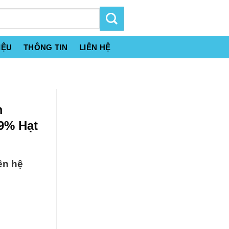
IỆU
THÔNG TIN
LIÊN HỆ
m
99% Hạt
ên hệ