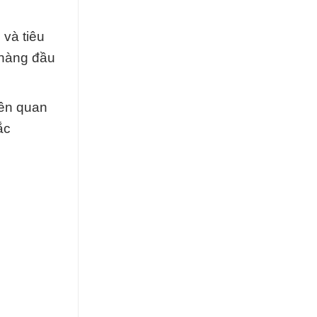
 và tiêu
 hàng đầu
iên quan
ắc