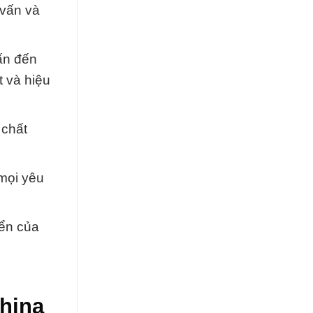
 vấn và
vấn đến
t và hiệu
 chất
mọi yêu
iển của
China