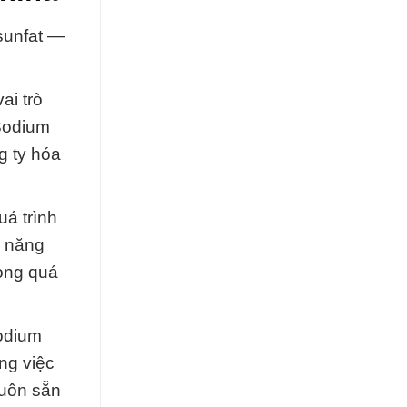
sunfat —
ai trò
 Sodium
g ty hóa
uá trình
ả năng
rong quá
odium
ng việc
luôn sẵn