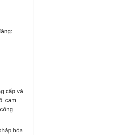
đăng:
ng cấp và
tôi cam
 công
 pháp hóa