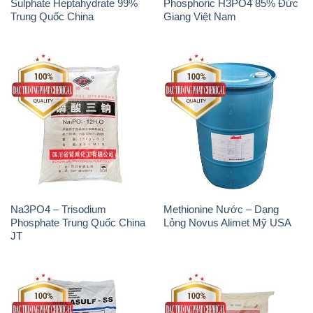
Sulphate Heptahydrate 99%
Phosphoric H3PO4 85% Đức
Trung Quốc China
Giang Việt Nam
Na3PO4 – Trisodium
Methionine Nước – Dạng
Phosphate Trung Quốc China
Lỏng Novus Alimet Mỹ USA
JT