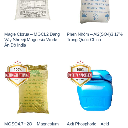
Magie Clorua – MGCL2 Dạng
Phèn Nhôm – Al2(SO4)3 17%
Vảy Shreeji Magnesia Works
Trung Quốc China
Ấn Độ India
MGSO4.7H2O – Magnesium
Axit Phosphoric – Acid