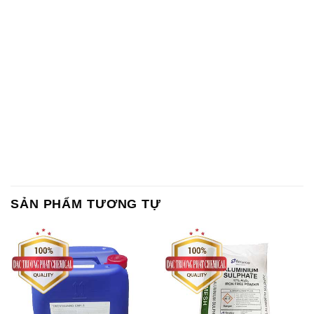
SẢN PHẨM TƯƠNG TỰ
Chất Bảo Quản CMIT Thái
Phèn Nhôm – Al2(SO4)3 17%
Lan Thailand
Ấn Độ India