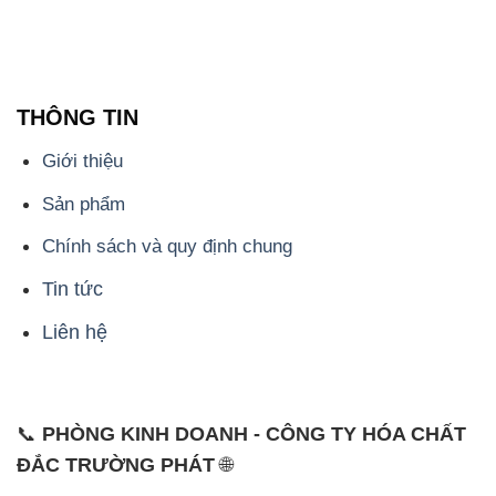
Giới thiệu
Sản phẩm
Chính sách và quy định chung
Tin tức
Liên hệ
📞
PHÒNG KINH DOANH - CÔNG TY HÓA CHẤT
ĐẮC TRƯỜNG PHÁT
🌐
🌐 Website: https://congtyhoachat.com.vn/
📞 Hotline: - 0933.920.505 - 028.3504.5555
- 028.3756.1835 - 028.3756.1840 - 028.3756.1841-
028.3756.1842