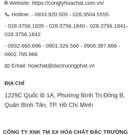
- 0932.660.696 - 0901.326.566 - 0906.387.866 -
0902.765.866
📧 Email: hoachat@dactruongphat.vn
ĐỊA CHỈ
1229C Quốc lộ 1A, Phường Bình Trị Đông B,
Quận Bình Tân, TP. Hồ Chí Minh
CÔNG TY XNK TM SX HÓA CHẤT ĐẮC TRƯỜNG
PHÁT
CÔNG TY XNK TM SX HÓA CHẤT ĐẮC TRƯỜNG
PHÁT
Website:
CONGTYHOACHAT.COM.VN