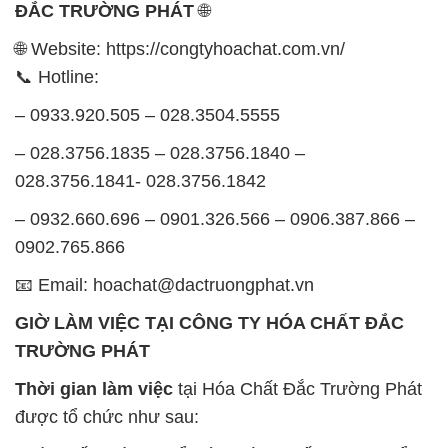
– 028.3756.1835 – 028.3756.1840 –
028.3756.1841- 028.3756.1842
– 0932.660.696 – 0901.326.566 – 0906.387.866 –
0902.765.866
📧 Email: hoachat@dactruongphat.vn
GIỜ LÀM VIỆC TẠI CÔNG TY HÓA CHẤT ĐẮC
TRƯỜNG PHÁT
Thời gian làm việc
tại Hóa Chất Đắc Trường Phát
được tổ chức như sau:
Thứ 2 đến thứ 6: Buổi sáng: từ 8h đến 11h – Buổi
chiều: từ 12h30 đến 17h
Thứ 7: Buổi sáng: từ 8h đến 11h – Buổi chiều: từ
12h30 đến 16h