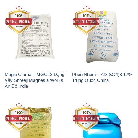
Magie Clorua – MGCL2 Dạng
Phèn Nhôm – Al2(SO4)3 17%
Vảy Shreeji Magnesia Works
Trung Quốc China
Ấn Độ India
MGSO4.7H2O – Magnesium
Axit Phosphoric – Acid