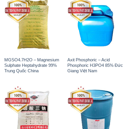
MGSO4.7H2O – Magnesium
Axit Phosphoric – Acid
Sulphate Heptahydrate 99%
Phosphoric H3PO4 85% Đức
Trung Quốc China
Giang Việt Nam
Na3PO4 – Trisodium
Methionine Nước – Dạng
Phosphate Trung Quốc China
Lỏng Novus Alimet Mỹ USA
JT