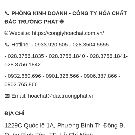
📞 Hotline: - 0933.920.505 - 028.3504.5555
- 028.3756.1835 - 028.3756.1840 - 028.3756.1841-
028.3756.1842
- 0932.660.696 - 0901.326.566 - 0906.387.866 -
0902.765.866
📧 Email: hoachat@dactruongphat.vn
ĐỊA CHỈ
1229C Quốc lộ 1A, Phường Bình Trị Đông B,
Quận Bình Tân, TP. Hồ Chí Minh
CÔNG TY XNK TM SX HÓA CHẤT ĐẮC TRƯỜNG
PHÁT