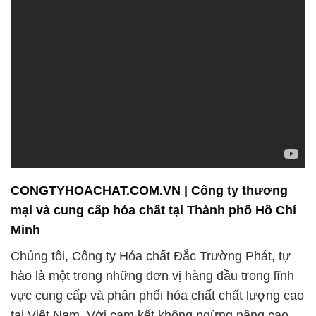
CONGTYHOACHAT.COM.VN | Công ty thương
mại và cung cấp hóa chất tại Thành phố Hồ Chí
Minh
Chúng tôi, Công ty Hóa chất Đắc Trường Phát, tự
hào là một trong những đơn vị hàng đầu trong lĩnh
vực cung cấp và phân phối hóa chất chất lượng cao
tại Việt Nam. Với cam kết không ngừng nâng cao
chất lượng sản phẩm và dịch vụ, chúng tôi đã xây
dựng một danh tiếng vững chắc và uy tín bền lâu
trên thị trường.
Chúng tôi hiểu rằng mỗi doanh nghiệp trong ngành