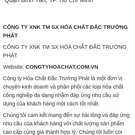
CÔNG TY XNK TM SX HÓA CHẤT ĐẮC TRƯỜNG
PHÁT
Website:
CONGTYHOACHAT.COM.VN
Công ty Hóa Chất Đắc Trường Phát là một đơn vị
chuyên kinh doanh và phân phối các loại hóa chất
công nghiệp đa dạng nhằm đáp ứng nhu cầu sử
dụng của khách hàng một cách tốt nhất.
Chúng tôi cam kết mang đến sự hài lòng và đáp ứng
nhu cầu của khách hàng với chất lượng sản phẩm
cao cấp cùng giá thành hợp lý. Chúng tôi luôn coi
trọng nguyên tắc kinh doanh không chỉ là sự mua
bán mà còn là sự xây dựng và duy trì uy tín. Chúng
tôi hiểu rằng những sản phẩm chúng tôi cung cấp
phải đáp ứng được yêu cầu về chất lượng và làm hài