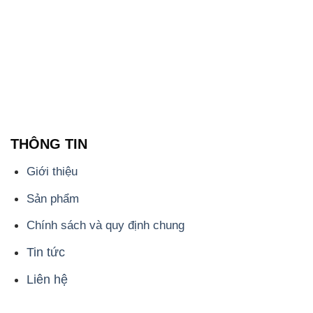
THÔNG TIN
Giới thiệu
Sản phẩm
Chính sách và quy định chung
Tin tức
Liên hệ
📞
PHÒNG KINH DOANH - CÔNG TY HÓA CHẤT
ĐẮC TRƯỜNG PHÁT
🌐
🌐 Website: https://congtyhoachat.com.vn/