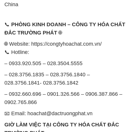
🌐 Website: https://congtyhoachat.com.vn/
📞 Hotline:
– 0933.920.505 – 028.3504.5555
– 028.3756.1835 – 028.3756.1840 –
028.3756.1841- 028.3756.1842
– 0932.660.696 – 0901.326.566 – 0906.387.866 –
0902.765.866
📧 Email: hoachat@dactruongphat.vn
GIỜ LÀM VIỆC TẠI CÔNG TY HÓA CHẤT ĐẮC
TRƯỜNG PHÁT
Thời gian làm việc
tại Hóa Chất Đắc Trường Phát
được tổ chức như sau:
Thứ 2 đến thứ 6: Buổi sáng: từ 8h đến 11h – Buổi