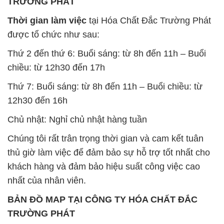
chiều: từ 12h30 đến 17h
Thứ 7: Buổi sáng: từ 8h đến 11h – Buổi chiều: từ
12h30 đến 16h
Chủ nhật: Nghỉ chủ nhật hàng tuần
Chúng tôi rất trân trọng thời gian và cam kết tuân
thủ giờ làm việc để đảm bảo sự hỗ trợ tốt nhất cho
khách hàng và đảm bảo hiệu suất công việc cao
nhất của nhân viên.
BẢN ĐỒ MAP TẠI CÔNG TY HÓA CHẤT ĐẮC
TRƯỜNG PHÁT
ĐỊA CHỈ: 1229C Quốc lộ 1A, Phường Bình Trị
Đông B, Quận Bình Tân, Sài Gòn TP. Hồ Chí
Minh