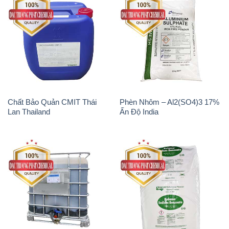
Chất Bảo Quản CMIT Thái
Phèn Nhôm – Al2(SO4)3 17%
Lan Thailand
Ấn Độ India
Chất tạo bọt Las P Tico Tank
Sodium Benzoate – Mốc Bột
IBC Bồn Việt Nam
Kalama Food Grade Mỹ Usa