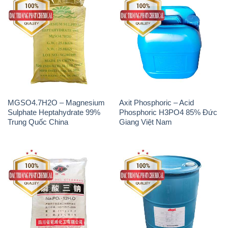
MGSO4.7H2O – Magnesium
Axit Phosphoric – Acid
Sulphate Heptahydrate 99%
Phosphoric H3PO4 85% Đức
Trung Quốc China
Giang Việt Nam