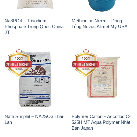
Na3PO4 – Trisodium
Methionine Nước – Dạng
Phosphate Trung Quốc China
Lỏng Novus Alimet Mỹ USA
JT
Natri Sunphit – NA2SO3 Thái
Polymer Cation – Accofloc C-
Lan
525H MT Aqua Polymer Nhật
Bản Japan