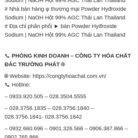
📞
PHÒNG KINH DOANH – CÔNG TY HÓA CHẤT
ĐẮC TRƯỜNG PHÁT
🌐
🌐 Website: https://congtyhoachat.com.vn/
📞 Hotline:
– 0933.920.505 – 028.3504.5555
– 028.3756.1835 – 028.3756.1840 –
028.3756.1841- 028.3756.1842
– 0932.660.696 – 0901.326.566 – 0906.387.866 –
0902.765.866
📧 Email: hoachat@dactruongphat.vn
GIỜ LÀM VIỆC TẠI CÔNG TY HÓA CHẤT ĐẮC
TRƯỜNG PHÁT