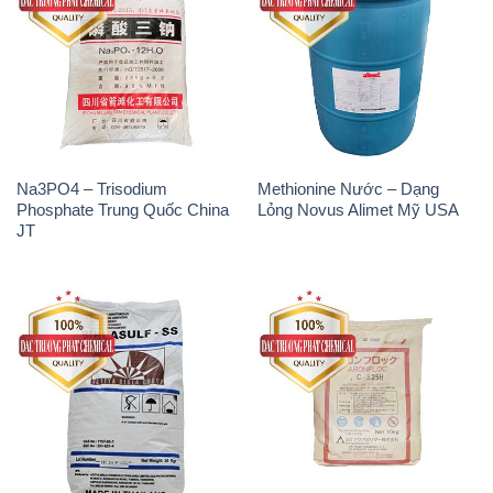
Na3PO4 – Trisodium
Methionine Nước – Dạng
Phosphate Trung Quốc China
Lỏng Novus Alimet Mỹ USA
JT
Natri Sunphit – NA2SO3 Thái
Polymer Cation – Accofloc C-
Lan
525H MT Aqua Polymer Nhật
Bản Japan