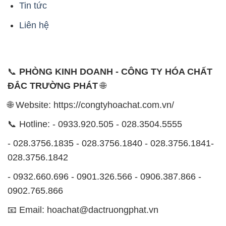
📞
PHÒNG KINH DOANH - CÔNG TY HÓA CHẤT
ĐẮC TRƯỜNG PHÁT
🌐
🌐 Website: https://congtyhoachat.com.vn/
📞 Hotline: - 0933.920.505 - 028.3504.5555
- 028.3756.1835 - 028.3756.1840 - 028.3756.1841-
028.3756.1842
- 0932.660.696 - 0901.326.566 - 0906.387.866 -
0902.765.866
📧 Email: hoachat@dactruongphat.vn
ĐỊA CHỈ
1229C Quốc lộ 1A, Phường Bình Trị Đông B,
Quận Bình Tân, TP. Hồ Chí Minh