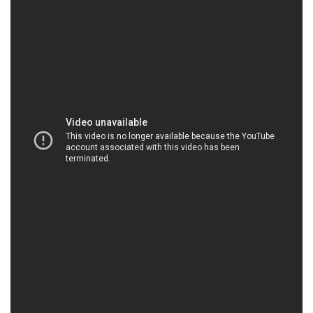
CONGTYHOACHAT.COM.VN | Công ty chuyên
kinh doanh & cung cấp hóa chất tại Thành phố