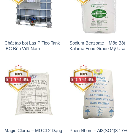
Chất tạo bọt Las P Tico Tank
Sodium Benzoate – Mốc Bột
IBC Bồn Việt Nam
Kalama Food Grade Mỹ Usa
Magie Clorua – MGCL2 Dạng
Phèn Nhôm – Al2(SO4)3 17%
Vảy Shreeji Magnesia Works
Trung Quốc China
Ấn Độ India