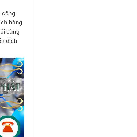
h công
hách hàng
uối cùng
ến dịch