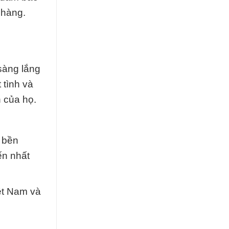
 hàng.
sàng lắng
 tình và
 của họ.
 bền
ến nhất
iệt Nam và