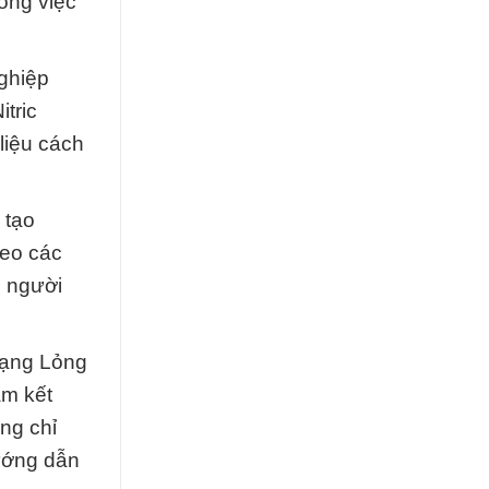
ong việc
nghiệp
tric
liệu cách
 tạo
heo các
n người
Dạng Lỏng
am kết
ng chỉ
ướng dẫn