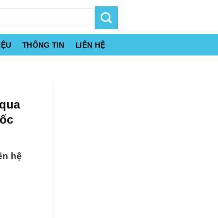
IỆU
THÔNG TIN
LIÊN HỆ
Aqua
uốc
ên hệ