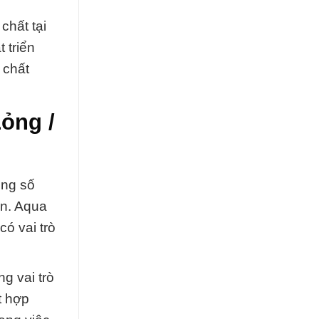
chất tại
 triển
 chất
ỏng /
ong số
ận. Aqua
ó vai trò
g vai trò
t hợp