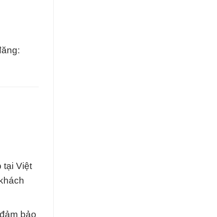
đăng:
tại Việt
 khách
i đảm bảo