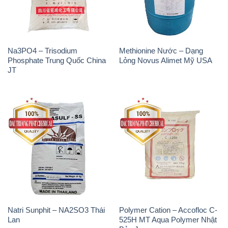
Na3PO4 – Trisodium
Methionine Nước – Dạng
Phosphate Trung Quốc China
Lỏng Novus Alimet Mỹ USA
JT
Natri Sunphit – NA2SO3 Thái
Polymer Cation – Accofloc C-
Lan
525H MT Aqua Polymer Nhật