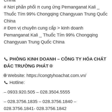
ĐẮC TRƯỜNG PHÁT
🌐
🌐 Website: https://congtyhoachat.com.vn/
📞 Hotline:
– 0933.920.505 – 028.3504.5555
– 028.3756.1835 – 028.3756.1840 –
028.3756.1841- 028.3756.1842
– 0932.660.696 – 0901.326.566 – 0906.387.866 –
0902.765.866
📧 Email: hoachat@dactruongphat.vn
GIỜ LÀM VIỆC TẠI CÔNG TY HÓA CHẤT ĐẮC
TRƯỜNG PHÁT
Thời gian làm việc
tại Hóa Chất Đắc Trường Phát
được tổ chức như sau: