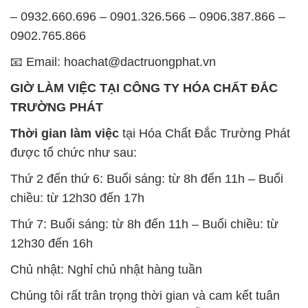
Thứ 2 đến thứ 6: Buổi sáng: từ 8h đến 11h – Buổi
chiều: từ 12h30 đến 17h
Thứ 7: Buổi sáng: từ 8h đến 11h – Buổi chiều: từ
12h30 đến 16h
Chủ nhật: Nghỉ chủ nhật hàng tuần
Chúng tôi rất trân trọng thời gian và cam kết tuân
thủ giờ làm việc để đảm bảo sự hỗ trợ tốt nhất cho
khách hàng và đảm bảo hiệu suất công việc cao
nhất của nhân viên.
BẢN ĐỒ MAP TẠI CÔNG TY HÓA CHẤT ĐẮC
TRƯỜNG PHÁT
ĐỊA CHỈ: 1229C Quốc lộ 1A, Phường Bình Trị
Đông B, Quận Bình Tân, Sài Gòn TP. Hồ Chí
Minh