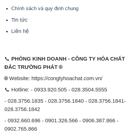
🌐 Website: https://congtyhoachat.com.vn/
📞 Hotline: - 0933.920.505 - 028.3504.5555
- 028.3756.1835 - 028.3756.1840 - 028.3756.1841-
028.3756.1842
- 0932.660.696 - 0901.326.566 - 0906.387.866 -
0902.765.866
📧 Email: hoachat@dactruongphat.vn
ĐỊA CHỈ
1229C Quốc lộ 1A, Phường Bình Trị Đông B,
Quận Bình Tân, TP. Hồ Chí Minh
CÔNG TY XNK TM SX HÓA CHẤT ĐẮC TRƯỜNG