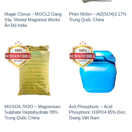
MGSO4.7H2O – Magnesium
Axit Phosphoric – Acid
Sulphate Heptahydrate 99%
Phosphoric H3PO4 85% Đức
Trung Quốc China
Giang Việt Nam
Na3PO4 – Trisodium
Methionine Nước – Dạng