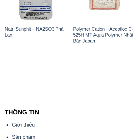
THÔNG TIN
Giới thiệu
Sản phẩm
Chính sách và quy định chung
Tin tức
Liên hệ
📞
PHÒNG KINH DOANH - CÔNG TY HÓA CHẤT
ĐẮC TRƯỜNG PHÁT
🌐