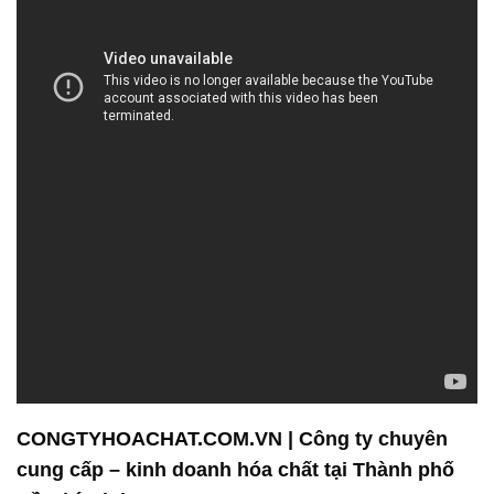
CONGTYHOACHAT.COM.VN | Công ty chuyên
cung cấp – kinh doanh hóa chất tại Thành phố
Hồ Chí Minh
**CÔNG TY HÓA CHẤT ĐẮC TRƯỜNG PHÁT**
Chúng tôi, Công ty Hóa Chất Đắc Trường Phát, tự
hào là đối tác đáng tin cậy trong lĩnh vực cung cấp
và phân phối hóa chất. Một trong những sản phẩm
nổi bật của chúng tôi là Acid sulfuric 98%, đảm bảo
chất lượng cao và đáp ứng đầy đủ các tiêu chuẩn
an toàn.