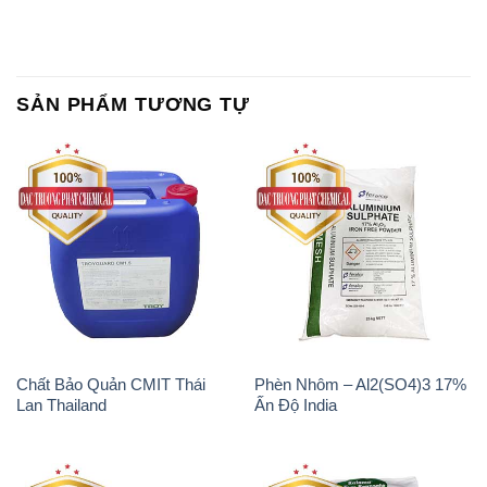
Chất Bảo Quản CMIT Thái
Phèn Nhôm – Al2(SO4)3 17%
Lan Thailand
Ấn Độ India
Chất tạo bọt Las P Tico Tank
Sodium Benzoate – Mốc Bột
IBC Bồn Việt Nam
Kalama Food Grade Mỹ Usa