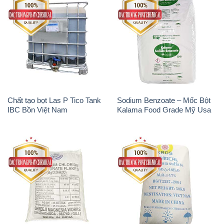
Magie Clorua – MGCL2 Dạng
Phèn Nhôm – Al2(SO4)3 17%
Vảy Shreeji Magnesia Works
Trung Quốc China
Ấn Độ India