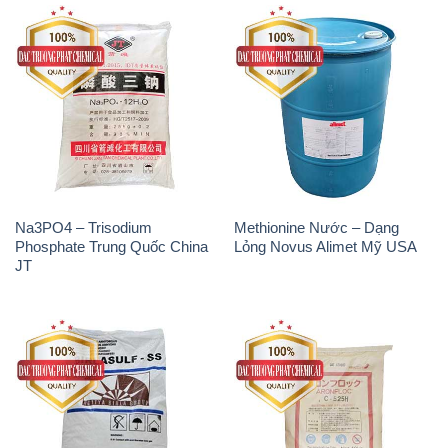
Phosphate Trung Quốc China
Lỏng Novus Alimet Mỹ USA
JT
Natri Sunphit – NA2SO3 Thái
Polymer Cation – Accofloc C-
Lan
525H MT Aqua Polymer Nhật
Bản Japan