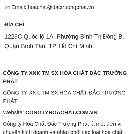
PHÁT
CÔNG TY XNK TM SX HÓA CHẤT ĐẮC TRƯỜNG
PHÁT
Website:
CONGTYHOACHAT.COM.VN
Công ty Hóa Chất Đắc Trường Phát là một đơn vị
chuyên kinh doanh và phân phối các loại hóa chất
công nghiệp đa dạng nhằm đáp ứng nhu cầu sử
dụng của khách hàng một cách tốt nhất.
Chúng tôi cam kết mang đến sự hài lòng và đáp ứng
nhu cầu của khách hàng với chất lượng sản phẩm
cao cấp cùng giá thành hợp lý. Chúng tôi luôn coi
trọng nguyên tắc kinh doanh không chỉ là sự mua
bán mà còn là sự xây dựng và duy trì uy tín. Chúng
tôi hiểu rằng những sản phẩm chúng tôi cung cấp