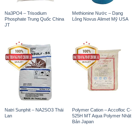
Na3PO4 – Trisodium
Methionine Nước – Dạng
Phosphate Trung Quốc China
Lỏng Novus Alimet Mỹ USA
JT
Natri Sunphit – NA2SO3 Thái
Polymer Cation – Accofloc C-
Lan
525H MT Aqua Polymer Nhật
Bản Japan