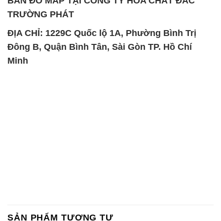
BẢN ĐỒ MAP TẠI CÔNG TY HÓA CHẤT ĐẮC
TRƯỜNG PHÁT
ĐỊA CHỈ: 1229C Quốc lộ 1A, Phường Bình Trị
Đông B, Quận Bình Tân, Sài Gòn TP. Hồ Chí
Minh
SẢN PHẨM TƯƠNG TỰ