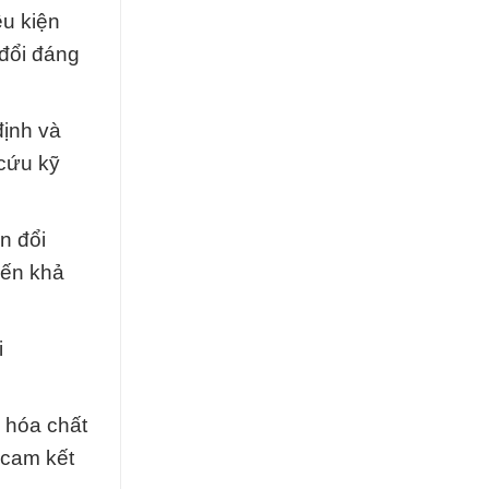
ều kiện
 đổi đáng
định và
 cứu kỹ
n đổi
đến khả
i
 hóa chất
 cam kết