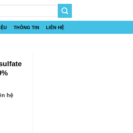
IỆU
THÔNG TIN
LIÊN HỆ
sulfate
99%
ên hệ