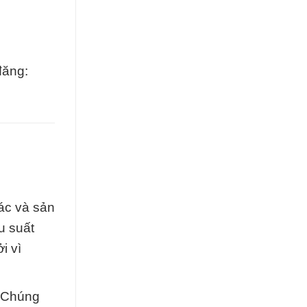
đăng:
hác và sản
u suất
i vì
. Chúng