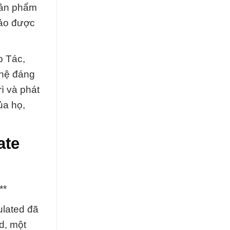
sản phẩm
bảo được
p Tác,
 hệ đáng
rì và phát
ủa họ,
ate
**
ulated đã
ed, một