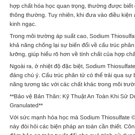
hợp chất hóa học quan trọng, thường được biết 
thông thường. Tuy nhiên, khi đưa vào điều kiện 
kinh ngạc.
Trong môi trường áp suất cao, Sodium Thiosulfat
khả năng chống lại sự biến đổi về cấu trúc phâ
lưỡng, giúp hiểu rõ hơn về tính chất của hợp chấ
Ngoài ra, ở nhiệt độ đặc biệt, Sodium Thiosulfat
đáng chú ý. Cấu trúc phân tử có thể trải qua sự 
năng tương tác với các chất khác trong môi trư
**Bảo vệ Bản Thân: Kỹ Thuật An Toàn Khi Sử Dụ
Granulated**
Với sức mạnh hóa học mà Sodium Thiosulfate © T
này đòi hỏi các biện pháp an toàn cần thiết. C