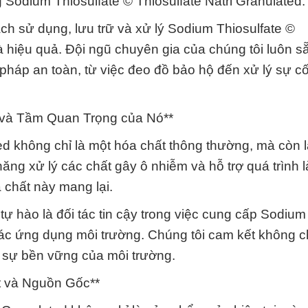
 Sodium Thiosulfate © Thiosulfate Natri Granulated.
ch sử dụng, lưu trữ và xử lý Sodium Thiosulfate ©
à hiệu quả. Đội ngũ chuyên gia của chúng tôi luôn 
 pháp an toàn, từ việc đeo đồ bảo hộ đến xử lý sự c
 và Tầm Quan Trọng của Nó**
ed không chỉ là một hóa chất thông thường, mà còn 
ăng xử lý các chất gây ô nhiễm và hỗ trợ quá trình 
 chất này mang lại.
ự hào là đối tác tin cậy trong việc cung cấp Sodium
 các ứng dụng môi trường. Chúng tôi cam kết không c
sự bền vững của môi trường.
t và Nguồn Gốc**