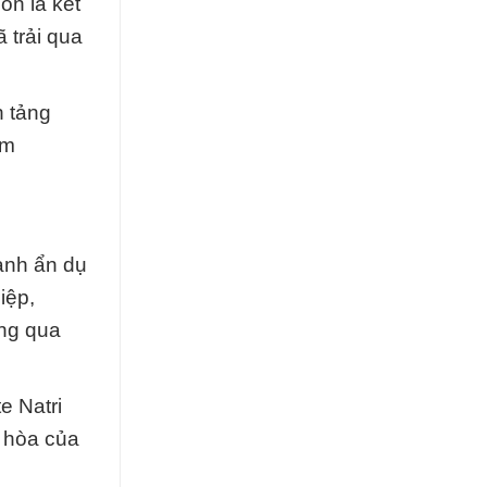
òn là kết
 trải qua
n tảng
ẩm
ạnh ẩn dụ
iệp,
ông qua
e Natri
u hòa của