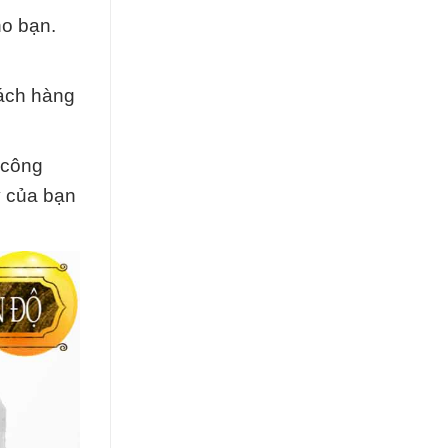
ho bạn.
hách hàng
 công
y của bạn