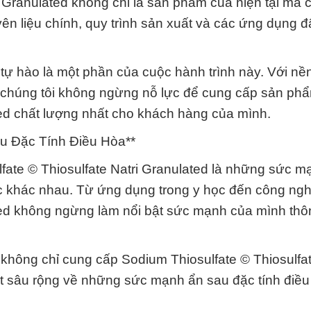
 Granulated không chỉ là sản phẩm của hiện tại mà c
ên liệu chính, quy trình sản xuất và các ứng dụng đã
ự hào là một phần của cuộc hành trình này. Với nề
, chúng tôi không ngừng nỗ lực để cung cấp sản ph
ted chất lượng nhất cho khách hàng của mình.
u Đặc Tính Điều Hòa**
fate © Thiosulfate Natri Granulated là những sức m
c khác nhau. Từ ứng dụng trong y học đến công ngh
ated không ngừng làm nổi bật sức mạnh của mình th
hông chỉ cung cấp Sodium Thiosulfate © Thiosulfat
ết sâu rộng về những sức mạnh ẩn sau đặc tính điề