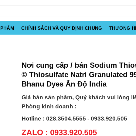
 PHẨM
CHÍNH SÁCH VÀ QUY ĐỊNH CHUNG
THƯƠNG H
Nơi cung cấp / bán Sodium Thio
© Thiosulfate Natri Granulated 
Bhanu Dyes Ấn Độ India
Giá bán sản phẩm, Quý khách vui lòng li
Phòng kinh doanh :
Hotline : 028.3504.5555 - 0933.920.505
ZALO : 0933.920.505