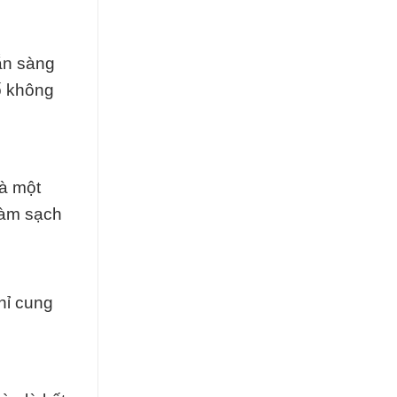
sẵn sàng
ố không
là một
làm sạch
hỉ cung